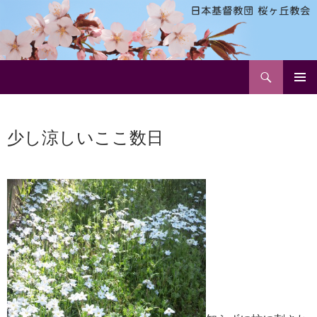
検
日本基督教団 桜ヶ丘教会
索
コ
メインメ
ン
ニュー
テ
少し涼しいここ数日
ン
ツ
へ
ス
キ
ッ
プ