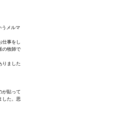
いうメルマ
お仕事をし
派の牧師で
ありました
のが貼って
ました。思