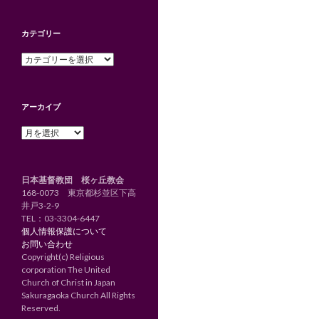
カテゴリー
カ
テ
ゴ
リ
アーカイブ
ー
ア
ー
カ
イ
日本基督教団 桜ヶ丘教会
ブ
168-0073 東京都杉並区下高
井戸3-2-9
TEL：
03-3304-6447
個人情報保護について
お問い合わせ
Copyright(c) Religious
corporation The United
Church of Christ in Japan
Sakuragaoka Church All Rights
Reserved.