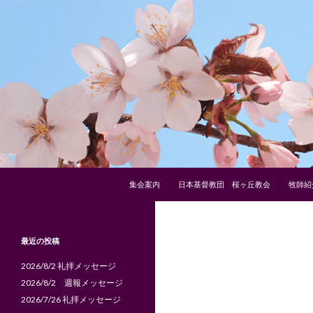
コンテンツへスキップ
検
日本基督教団 桜ヶ丘教会
集会案内
日本基督教団 桜ヶ丘教会
牧師紹
索
１９２３年６月１日創立
最近の投稿
2026/8/2 礼拝メッセージ
2026/8/2 週報メッセージ
2026/7/26 礼拝メッセージ