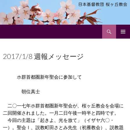
検
日本基督教団 桜ヶ丘教会
索
コ
メインメ
ン
ニュー
テ
2017/1/8 週報メッセージ
ン
ツ
へ
ス
ホ群首都圏新年聖会に参加して
キ
ッ
プ
朝位真士
二〇一七年ホ群首都圏新年聖会が、桜ヶ丘教会を会場に
二回開催されました。一月二日午後一時半と四時です。
今回の主題は「起きよ、光を放て」（イザヤ六〇・
一）。聖会Ⅰ、説教町田さとみ先生（初雁教会）、説教題