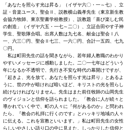
「あなたを照らす光は昇る」（イザヤ六〇・一～七）、立
証・音楽ユース。聖会Ⅱ、説教横山義孝先生（東京新生教
会協力牧師、東京聖書学校教授）、説教題「喜び楽しむ民
の創造」（イザヤ六五・一七～二〇）、立証合田やす子神
学生、聖歌隊合唱。出席人数は九七名、献金は聖会Ⅰ八
一、六三〇円、聖会Ⅱ七三、一六〇円、合計一五四、七九
〇円。
私は町田先生の話を聞きながら、若年婦人教職のわかり
やすいメッセージに感動しました。二〇一七年はどういう
年になるか不透明で、先行き不安な時代の幕開けですが、
「起きよ、光を放て。あなたを照らす光は昇り」とあるよ
うに、世の中が暗ければ暗いほど、キリストの光を照らし
続けなければなりません。先生はまた前任牧師の山岡先生
のヴィジョンと信仰を語られました。「教会に人が続々と
導かれていく中で、町の人々に『何があるのか』と問われ
たら、『教会の礼拝に行くのです』とハッキリ地域の人々
に伝える。これを宣教といいます。」私は町田先生の女性
らしいやさしい語り口の中に見えた、しっかりした信仰と