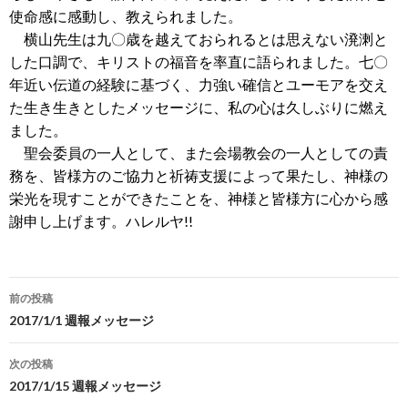
使命感に感動し、教えられました。
横山先生は九〇歳を越えておられるとは思えない溌溂と
した口調で、キリストの福音を率直に語られました。七〇
年近い伝道の経験に基づく、力強い確信とユーモアを交え
た生き生きとしたメッセージに、私の心は久しぶりに燃え
ました。
聖会委員の一人として、また会場教会の一人としての責
務を、皆様方のご協力と祈祷支援によって果たし、神様の
栄光を現すことができたことを、神様と皆様方に心から感
!!
謝申し上げます。ハレルヤ
投
前の投稿
稿
2017/1/1 週報メッセージ
ナ
次の投稿
ビ
2017/1/15 週報メッセージ