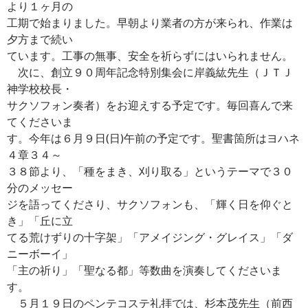
より１ヶ月の
工期で始まりました。早朝より業者の方が来られ、作業は
夕方まで続い
ています。工事の無事、安全を祈らずにはいられません。
次に、創立９０周年記念特別集会に岸義紘先生（ＪＴＪ
神学校校長・
サクソフォン奏者）をお迎えする予定です。毎回喜んで来
てくださいま
す。今年は６月９日(日)午前の予定です。聖書箇所はヨハネ
４章３４～
３８節より、「種をまき、刈り取る」というテーマで３０
分のメッセー
ジを語ってくださり、サクソフォンも、「輝く日を仰ぐと
き」「丘に立
てる荒けずりの十字架」「アメイジング・グレイス」「ダ
ニーボーイ」
「主の祈り」「聖なる都」等数曲を演奏してくださいま
す。
５月１９日のペンテコステ礼拝では、杉本茂先生（前西