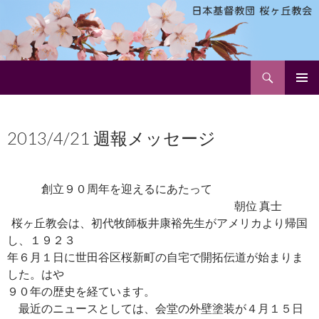
検
日本基督教団 桜ヶ丘教会
索
コ
メインメ
ン
ニュー
テ
2013/4/21 週報メッセージ
ン
ツ
へ
ス
創立９０周年を迎えるにあたって
キ
朝位 真士
ッ
桜ヶ丘教会は、初代牧師板井康裕先生がアメリカより帰国
プ
し、１９２３
年６月１日に世田谷区桜新町の自宅で開拓伝道が始まりま
した。はや
９０年の歴史を経ています。
最近のニュースとしては、会堂の外壁塗装が４月１５日