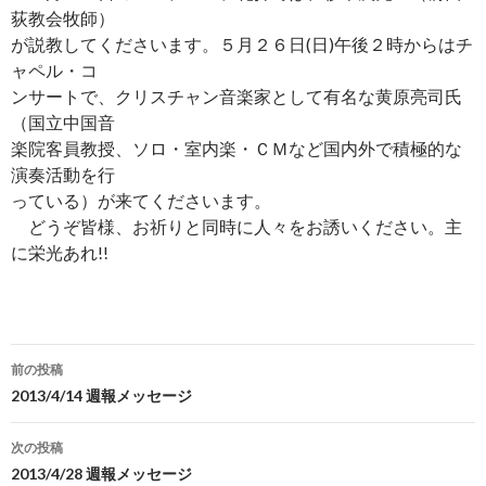
荻教会牧師）
が説教してくださいます。５月２６日(日)午後２時からはチ
ャペル・コ
ンサートで、クリスチャン音楽家として有名な黄原亮司氏
（国立中国音
楽院客員教授、ソロ・室内楽・ＣＭなど国内外で積極的な
演奏活動を行
っている）が来てくださいます。
どうぞ皆様、お祈りと同時に人々をお誘いください。主
に栄光あれ!!
投
前の投稿
稿
2013/4/14 週報メッセージ
ナ
次の投稿
ビ
2013/4/28 週報メッセージ