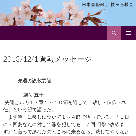
検
日本基督教団 桜ヶ丘教会
索
コ
メインメ
ン
ニュー
テ
2013/12/1 週報メッセージ
ン
ツ
へ
ス
先週の説教要旨
キ
ッ
朝位 真士
プ
先週はルカ１７章１～１０節を通して「赦し・信仰・奉
仕」という題で語った。
まず第一に赦しについて１～４節で語っている。「１日
に７回あなたに対して罪を犯しても、７回『悔い改めま
す』と言ってあなたのところに来るなら、赦してやりなさ