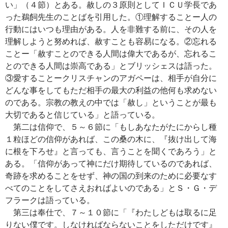
い」（４節）とある。赦しの３原則としてＩＣＵ学長であ
った鵜飼先生のことばを引用した。①理解することー人の
行動にはいつも理由がある。人を非難する前に、その人を
理解しようと努めれば、赦すことも容易になる。②忘れる
ことー「赦すことのできる人間は偉大であるが、忘れるこ
とのできる人間は崇高である」とブリッシェスは語った。
③愛することークリスチャンのアガペーは、相手が自分に
どんな事をしてもただ相手の最大の利益の他何も求めない
のである。宗教の教えの中では「赦し」ということが最も
大切であると信じている」と語っている。
第二は信仰で、５～６節に「もしあなたがたにからし種
１粒ほどの信仰があれば、この桑の木に、『抜け出して海
に根を下ろせ』と言っても、言うことを聞くであろう」と
ある。「信仰があって神にだけ期待しているのであれば、
奇跡を求めることをせず、神の国の到来のために必要なす
べてのことをしてさえおればよいのである」とＳ・Ｇ・デ
フラークは語っている。
第三は奉仕で、７～１０節に「『わたしどもは取るに足
りない僕です。しなければならないことをしただけです』