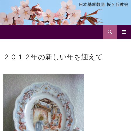
検
日本基督教団 桜ヶ丘教会
索
コ
メインメ
ン
ニュー
テ
２０１２年の新しい年を迎えて
ン
ツ
へ
ス
キ
ッ
プ