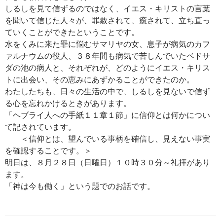
しるしを見て信ずるのではなく、イエス・キリストの言葉
を聞いて信じた人々が、罪赦されて、癒されて、立ち直っ
ていくことができたということです。
水をくみに来た罪に悩むサマリヤの女、息子が病気のカフ
ァルナウムの役人、３８年間も病気で苦しんでいたベドサ
ダの池の病人と、それぞれが、どのようにイエス・キリス
トに出会い、その恵みにあずかることができたのか。
わたしたちも、日々の生活の中で、しるしを見ないで信ず
る心を忘れかけるときがあります。
「ヘブライ人への手紙１１章１節」に信仰とは何かについ
て記されています。
＜信仰とは、望んでいる事柄を確信し、見えない事実
を確認することです。＞
明日は、８月２８日（日曜日）１０時３０分～礼拝があり
ます。
「神は今も働く」という題でのお話です。