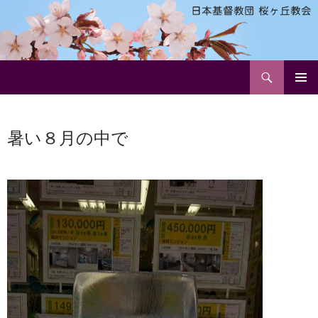
検
日本基督教団 桜ヶ丘教会
索
コ
メインメ
ン
ニュー
テ
暑い８月の中で
ン
ツ
へ
ス
キ
ッ
プ