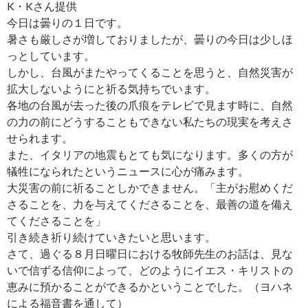
K・Kさん提供
今日は曇りの１日です。
暑さも厳しさが増しておりましたが、曇りの今日は少しほ
っとしています。
しかし、台風がまたやってくることを思うと、自然災害が
拡大しないようにと祈る気持ちでいます。
各地の台風が去った後の爪痕をテレビで見ます時に、自然
の力の前にどうすることもできない私たちの現実を考えさ
せられます。
また、イタリアの地震もとても気になります。多くの方が
犠牲になられたというニュースに心が痛みます。
大災害の前に祈ることしかできません。「主がお慰めくだ
さることを、力を与えてくださることを、最善の道を備え
てくださることを」
引き続き祈り続けていきたいと思います。
さて、過ぐる８月日曜日における牧師先生のお話は、見な
いで信ずる信仰によって、どのようにイエス・キリストの
恵みに預かることができるかということでした。（ヨハネ
による福音書を通して）