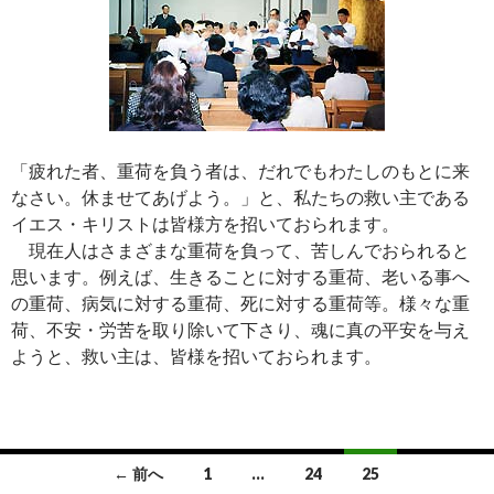
「疲れた者、重荷を負う者は、だれでもわたしのもとに来
なさい。休ませてあげよう。」と、私たちの救い主である
イエス・キリストは皆様方を招いておられます。
現在人はさまざまな重荷を負って、苦しんでおられると
思います。例えば、生きることに対する重荷、老いる事へ
の重荷、病気に対する重荷、死に対する重荷等。様々な重
荷、不安・労苦を取り除いて下さり、魂に真の平安を与え
ようと、救い主は、皆様を招いておられます。
投
← 前へ
1
…
24
25