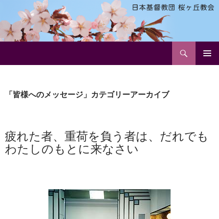
検
日本基督教団 桜ヶ丘教会
索
コ
メインメ
ン
ニュー
テ
ン
「皆様へのメッセージ」カテゴリーアーカイブ
ツ
へ
ス
疲れた者、重荷を負う者は、だれでも
キ
ッ
わたしのもとに来なさい
プ