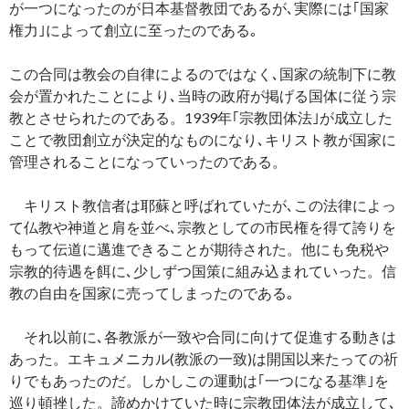
が一つになったのが日本基督教団であるが､実際には｢国家
権力｣によって創立に至ったのである｡
この合同は教会の自律によるのではなく､国家の統制下に教
会が置かれたことにより､当時の政府が掲げる国体に従う宗
教とさせられたのである。1939年｢宗教団体法｣が成立した
ことで教団創立が決定的なものになり､キリスト教が国家に
管理されることになっていったのである。
キリスト教信者は耶蘇と呼ばれていたが､この法律によっ
て仏教や神道と肩を並べ､宗教としての市民権を得て誇りを
もって伝道に邁進できることが期待された。他にも免税や
宗教的待遇を餌に､少しずつ国策に組み込まれていった。信
教の自由を国家に売ってしまったのである｡
それ以前に､各教派が一致や合同に向けて促進する動きは
あった。エキュメニカル(教派の一致)は開国以来たっての祈
りでもあったのだ。しかしこの運動は｢一つになる基準｣を
巡り頓挫した。諦めかけていた時に宗教団体法が成立して､