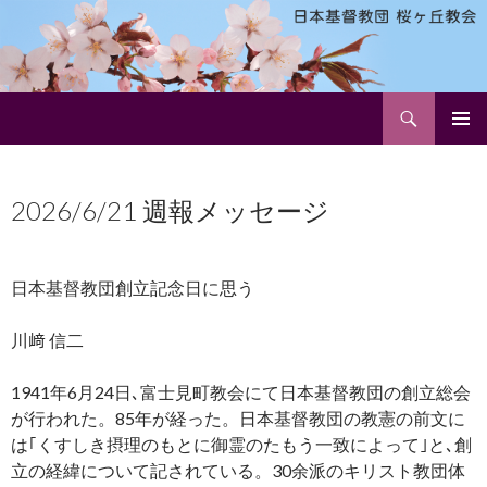
検
日本基督教団 桜ヶ丘教会
索
コ
メインメ
ン
ニュー
テ
2026/6/21 週報メッセージ
ン
ツ
へ
ス
日本基督教団創立記念日に思う
キ
ッ
川﨑 信二
プ
1941年6月24日､富士見町教会にて日本基督教団の創立総会
が行われた。85年が経った。日本基督教団の教憲の前文に
は｢くすしき摂理のもとに御霊のたもう一致によって｣と､創
立の経緯について記されている。30余派のキリスト教団体