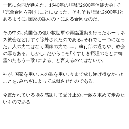
一気に合同が進んだ。1940年の｢皇紀2600年信徒大会｣で
｢完全合同を期す｣ことになった。そもそも｢皇紀2600年｣と
あるように､国家の認可の下にある合同なのだ。
その中の､英国色の強い救世軍や再臨運動を行ったホーリネ
ス教会などはすぐ除外されたのである｡それでも一つになっ
た。人の力ではなく国家の力で……。執行部の過ちや、教会
の罪もある。しかし､だからこそ｢くすしき摂理のもとに御
霊のたもう一致｣による、と言えるのではないか。
神が､国家を用い､人の罪を用い､今まで成し遂げ得なかった
ことを､みわざによって成就させたのである｡
今置かれている場を感謝して受け止め､一致を求めて歩みた
いものである。