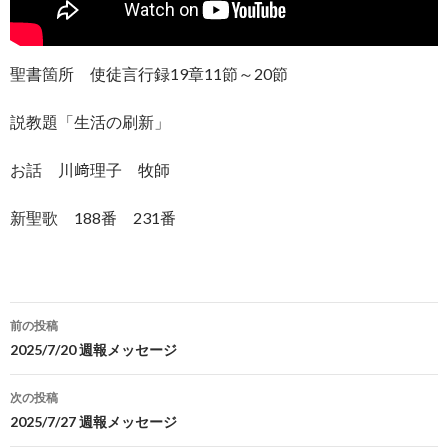
聖書箇所 使徒言行録19章11節～20節
説教題「生活の刷新」
お話 川﨑理子 牧師
新聖歌 188番 231番
投
前の投稿
稿
2025/7/20 週報メッセージ
ナ
次の投稿
ビ
2025/7/27 週報メッセージ