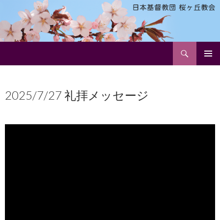
検
日本基督教団 桜ヶ丘教会
索
コ
メインメ
ン
ニュー
テ
2025/7/27 礼拝メッセージ
ン
ツ
へ
ス
キ
ッ
プ