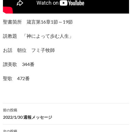
聖書箇所 箴言第16章1節～19節
説教題 「神によって歩む人生」
お話 朝位 フミ子牧師
讃美歌 344番
聖歌 472番
投
前の投稿
稿
2022/1/30 週報メッセージ
ナ
次の投稿