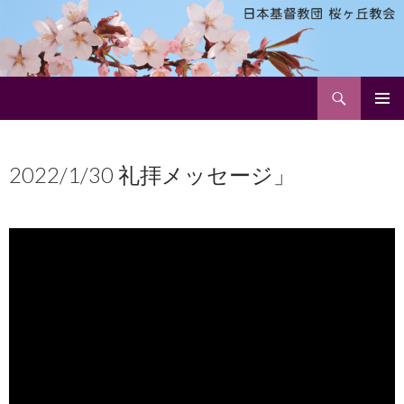
検
日本基督教団 桜ヶ丘教会
索
コ
メインメ
ン
ニュー
テ
2022/1/30 礼拝メッセージ」
ン
ツ
へ
ス
キ
ッ
プ