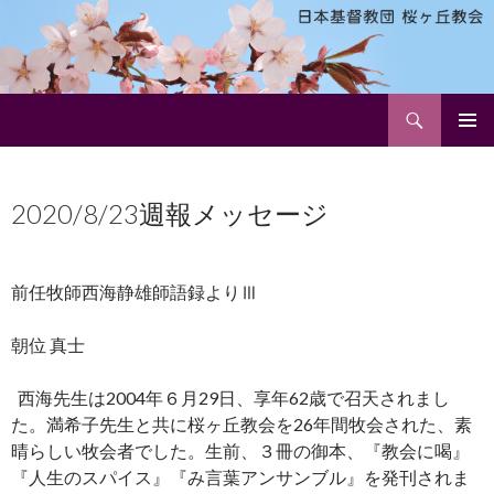
検
日本基督教団 桜ヶ丘教会
索
コ
メインメ
ン
ニュー
テ
2020/8/23週報メッセージ
ン
ツ
へ
ス
前任牧師西海静雄師語録よりⅢ
キ
ッ
朝位 真士
プ
西海先生は2004年６月29日、享年62歳で召天されまし
た。満希子先生と共に桜ヶ丘教会を26年間牧会された、素
晴らしい牧会者でした。生前、３冊の御本、『教会に喝』
『人生のスパイス』『み言葉アンサンブル』を発刊されま