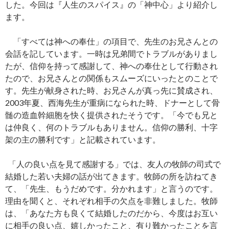
した。今回は『人生のスパイス』の「神中心」より紹介し
ます。
「すべては神への奉仕」の項目で、先生のお兄さんとの
会話を記しています。一時は兄弟間でトラブルがありまし
たが、信仰を持って感謝して、神への奉仕として行動され
たので、お兄さんとの関係もスムーズにいったとのことで
す。先生が献身された時、お兄さんが真っ先に賛成され、
2003年夏、西海先生が重病になられた時、ドナーとして骨
髄の造血幹細胞を快く提供されたそうです。「今でも兄と
は仲良く、何のトラブルもありません。信仰の勝利、十字
架の主の勝利です」と記載されています。
「人の良い点を見て感謝する」では、友人の牧師の司式で
結婚した若い夫婦の話が出てきます。牧師の所を訪ねてき
て、「先生、もうだめです。分かれます」と言うのです。
理由を聞くと、それぞれ相手の欠点を非難しました。牧師
は、「あなた方も良くて結婚したのだから、今度はお互い
に相手の良い点、嬉しかったこと、有り難かったことを言