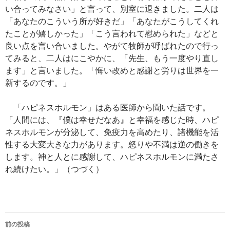
い合ってみなさい」と言って、別室に退きました。二人は
「あなたのこういう所が好きだ」「あなたがこうしてくれ
たことが嬉しかった」「こう言われて慰められた」などと
良い点を言い合いました。やがて牧師が呼ばれたので行っ
てみると、二人はにこやかに、「先生、もう一度やり直し
ます」と言いました。「悔い改めと感謝と労りは世界を一
新するのです。」
「ハピネスホルモン」はある医師から聞いた話です。
「人間には、『僕は幸せだなあ』と幸福を感じた時、ハピ
ネスホルモンが分泌して、免疫力を高めたり、諸機能を活
性する大変大きな力があります。怒りや不満は逆の働きを
します。神と人とに感謝して、ハピネスホルモンに満たさ
れ続けたい。」（つづく）
投
前の投稿