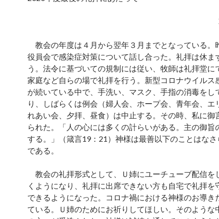
教会の年度は４月から翌年３月までとなっている。
役員会で感染症対策について話し合った。礼拝は休ま
う。法令に基づいての規制には従い、牧師は礼拝堂に
家庭など自らの場で礼拝を行う。新型コロナウイルス
が続いている中で、手洗い、マスク、手指の消毒をし
り、しばらくは例会（婦人会、ホープ会、青年会、エ
れあい会、夕拝、昼食）は中止する。その時、私に御
られた。「人の心には多くの計らいがある。主の御旨
する。」（箴言19：21）神様は最善以下のことはな
である。
教会の礼拝形式として、Ｕ姉にユーチューブ配信を
くようになり、礼拝に出席できない方も自宅で礼拝を
できるようになった。コロナ禍における神様のお導き
ている。Ｕ姉のためにお祈りしてほしい。そのような