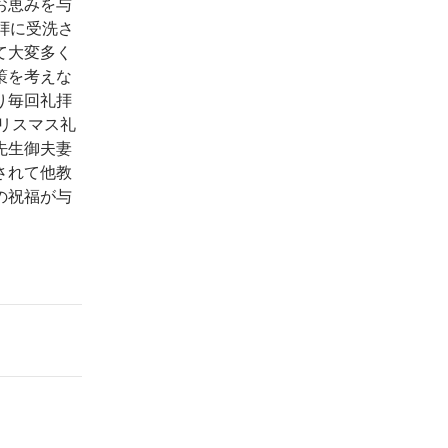
お恵みを与
拝に受洗さ
て大変多く
策を考えな
り毎回礼拝
クリスマス礼
先生御夫妻
されて他教
の祝福が与