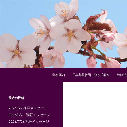
コンテンツへスキップ
検
日本基督教団 桜ヶ丘教会
集会案内
日本基督教団 桜ヶ丘教会
牧師紹
索
１９２３年６月１日創立
最近の投稿
2026/8/2 礼拝メッセージ
2026/8/2 週報メッセージ
2026/7/26 礼拝メッセージ