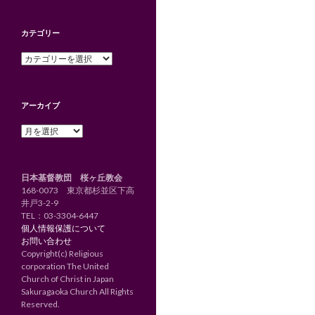
カテゴリー
カ
テ
ゴ
リ
アーカイブ
ー
ア
ー
カ
イ
日本基督教団 桜ヶ丘教会
ブ
168-0073 東京都杉並区下高
井戸3-2-9
TEL：
03-3304-6447
個人情報保護について
お問い合わせ
Copyright(c) Religious
corporation The United
Church of Christ in Japan
Sakuragaoka Church All Rights
Reserved.