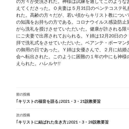
の方々が受洗された。神様は試練を通してこのような
えてくださった。Ｏ夫妻は５月31日のペンテコステ礼
れた。高齢の方々だが、若い頃からキリスト教につい
の知識をお持ちの方である。コロナウイルス感染防止
がら洗礼を授けさせていただいた。健康が許される限
にご夫妻で出席されておられる。Ｙ姉は12月20日の
拝で洗礼式をさせていただいた。ベアンテ・ボーマン
の御用の日であった。Ｙ姉は女優さんで、２月に結婚
会へ転出された。このように困難の１年の中にも神様
えられた。ハレルヤ
!!
投
前の投稿
稿
｢キリストの福音を語る｣2021・3・21説教要旨
ナ
次の投稿
ビ
｢キリストに結ばれた生き方｣2021・3・28説教要旨