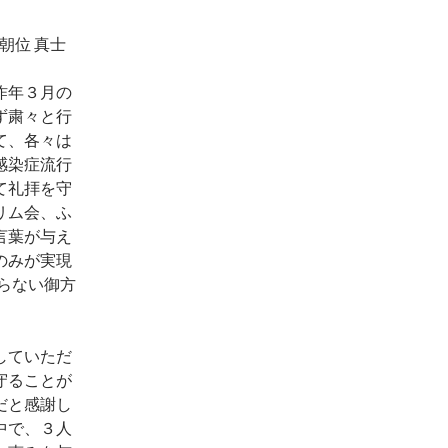
朝位 真士
昨年３月の
ず粛々と行
て、各々は
感染症流行
て礼拝を守
リム会、ふ
言葉が与え
のみが実現
さらない御方
していただ
守ることが
だと感謝し
中で、３人