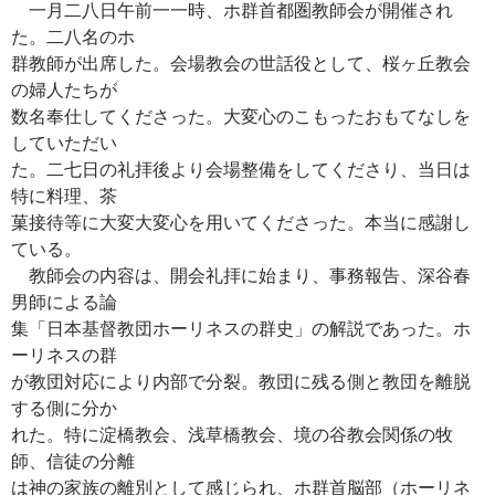
一月二八日午前一一時、ホ群首都圏教師会が開催され
た。二八名のホ
群教師が出席した。会場教会の世話役として、桜ヶ丘教会
の婦人たちが
数名奉仕してくださった。大変心のこもったおもてなしを
していただい
た。二七日の礼拝後より会場整備をしてくださり、当日は
特に料理、茶
菓接待等に大変大変心を用いてくださった。本当に感謝し
ている。
教師会の内容は、開会礼拝に始まり、事務報告、深谷春
男師による論
集「日本基督教団ホーリネスの群史」の解説であった。ホ
ーリネスの群
が教団対応により内部で分裂。教団に残る側と教団を離脱
する側に分か
れた。特に淀橋教会、浅草橋教会、境の谷教会関係の牧
師、信徒の分離
は神の家族の離別として感じられ、ホ群首脳部（ホーリネ