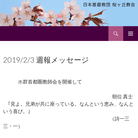
検
日本基督教団 桜ヶ丘教会
索
コ
メインメ
ン
ニュー
テ
2019/2/3 週報メッセージ
ン
ツ
へ
ス
ホ群首都圏教師会を開催して
キ
ッ
朝位 真士
プ
｢見よ。兄弟が共に座っている。なんという恵み、なんと
いう喜び。｣
（詩一三
三・一）