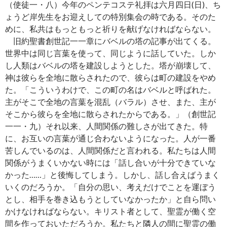
（使徒一・八）今年のペンテコステ礼拝は六月四日(日)、ち
ょうど岸先生をお迎えしての特別集会の時である。そのた
めに、私共はもっともっと祈りを献げなければならない。
旧約聖書創世記一一章にバベルの塔の記事が出てくる。
世界中は同じ言葉を使って、同じように話していた。しか
し人類はバベルの塔を建設しようとした。塔が崩壊して、
神は彼らを全地に散らされたので、彼らは町の建設をやめ
た。「こういうわけで、この町の名はバベルと呼ばれた。
主がそこで全地の言葉を混乱（バラル）させ、また、主が
そこから彼らを全地に散らされたからである。」（創世記
一一・九）それ以来、人間関係の難しさが出てきた。特
に、お互いの言葉が通じ合わないようになった。人が一番
苦しんでいるのは、人間関係だと言われる。私たちは人間
関係がうまくいかない時には「話し合いが十分できていな
かった……」と後悔してしまう。しかし、話し合えばうまく
いくのだろうか。「自分の思い、考えだけでことを運ぼう
とし、相手を巻き込もうとしていなかったか」と自ら問い
かけなければならない。キリスト者として、聖霊が働く空
間を作っておいただろうか。私たちと隣人の間に聖霊の働