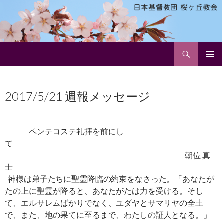
検
日本基督教団 桜ヶ丘教会
索
コ
メインメ
ン
ニュー
テ
2017/5/21 週報メッセージ
ン
ツ
へ
ス
ペンテコステ礼拝を前にし
キ
て
ッ
朝位 真
プ
士
神様は弟子たちに聖霊降臨の約束をなさった。「あなたが
たの上に聖霊が降ると、あなたがたは力を受ける。そし
て、エルサレムばかりでなく、ユダヤとサマリヤの全土
で、また、地の果てに至るまで、わたしの証人となる。」