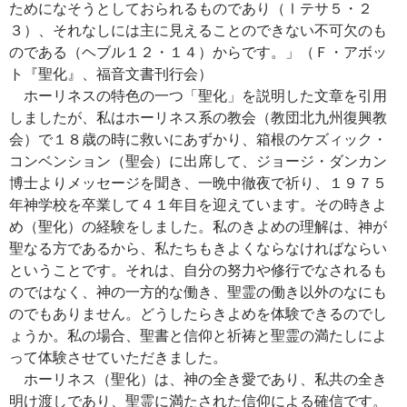
ためになそうとしておられるものであり（Ⅰテサ５・２
３）、それなしには主に見えることのできない不可欠のも
のである（ヘブル１２・１４）からです。」（Ｆ・アボッ
ト『聖化』、福音文書刊行会）
ホーリネスの特色の一つ「聖化」を説明した文章を引用
しましたが、私はホーリネス系の教会（教団北九州復興教
会）で１８歳の時に救いにあずかり、箱根のケズィック・
コンベンション（聖会）に出席して、ジョージ・ダンカン
博士よりメッセージを聞き、一晩中徹夜で祈り、１９７５
年神学校を卒業して４１年目を迎えています。その時きよ
め（聖化）の経験をしました。私のきよめの理解は、神が
聖なる方であるから、私たちもきよくならなければならい
ということです。それは、自分の努力や修行でなされるも
のではなく、神の一方的な働き、聖霊の働き以外のなにも
のでもありません。どうしたらきよめを体験できるのでし
ょうか。私の場合、聖書と信仰と祈祷と聖霊の満たしによ
って体験させていただきました。
ホーリネス（聖化）は、神の全き愛であり、私共の全き
明け渡しであり、聖霊に満たされた信仰による確信です。