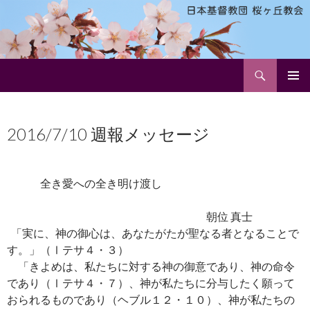
検
日本基督教団 桜ヶ丘教会
索
コ
メインメ
ン
ニュー
テ
2016/7/10 週報メッセージ
ン
ツ
へ
ス
全き愛への全き明け渡し
キ
ッ
朝位 真士
プ
「実に、神の御心は、あなたがたが聖なる者となることで
す。」（Ⅰテサ４・３）
「きよめは、私たちに対する神の御意であり、神の命令
であり（Ⅰテサ４・７）、神が私たちに分与したく願って
おられるものであり（ヘブル１２・１０）、神が私たちの