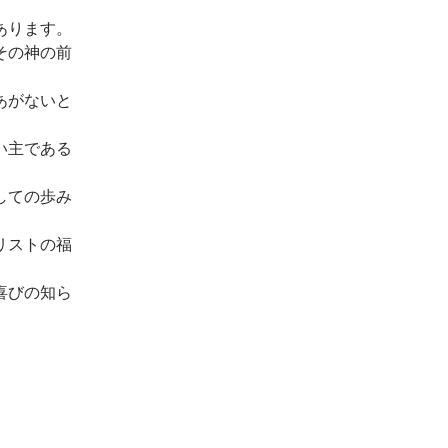
あります。
その神の前
あがないと
い主である
しての歩み
リストの福
喜びの知ら