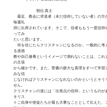
朝位 真士
最近、教会に求道者（未だ信仰していない者）の方
毎週礼
拝に出席されています。そこで、信者ももう一度信仰
ってみ
たいと思います。
何を信じたらクリスチャンになるのか。一般的に考
る道徳
教や自己修養というイメージで測れないことは、これ
の主張
から確かです。また、聖書の膨大な真理をすべて学習
みな信
じなければクリスチャンになれないのかというとそう
せん。
クリスチャンの道には「出発点の信仰」というものが
キリス
トご自身や使徒たちが最も大事なこととして伝えた、