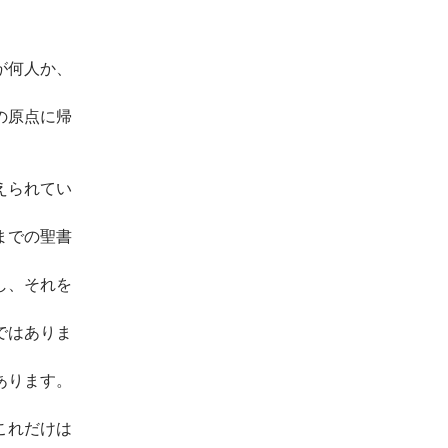
が何人か、
の原点に帰
えられてい
までの聖書
し、それを
ではありま
あります。
これだけは