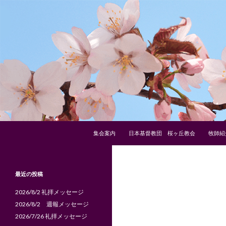
コンテンツへスキップ
検
日本基督教団 桜ヶ丘教会
集会案内
日本基督教団 桜ヶ丘教会
牧師紹
索
１９２３年６月１日創立
最近の投稿
2026/8/2 礼拝メッセージ
2026/8/2 週報メッセージ
2026/7/26 礼拝メッセージ