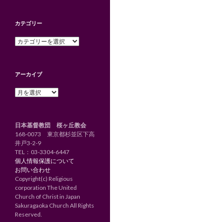
カテゴリー
カ
テ
ゴ
リ
アーカイブ
ー
ア
ー
カ
イ
日本基督教団 桜ヶ丘教会
ブ
168-0073 東京都杉並区下高
井戸3-2-9
TEL：
03-3304-6447
個人情報保護について
お問い合わせ
Copyright(c) Religious
corporation The United
Church of Christ in Japan
Sakuragaoka Church All Rights
Reserved.