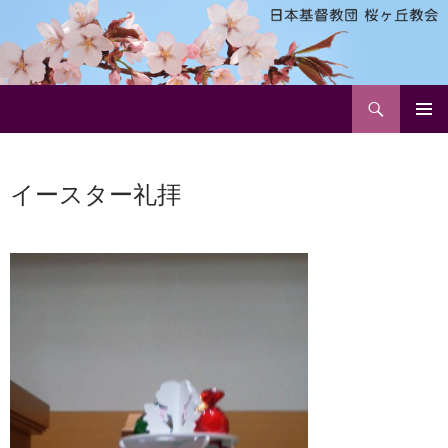
検
日本基督教団 桜ヶ丘教会
索
コ
メインメ
ン
ニュー
テ
イースター礼拝
ン
ツ
へ
ス
キ
ッ
プ