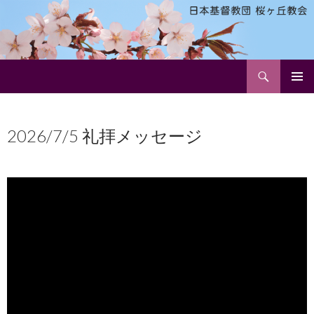
検
日本基督教団 桜ヶ丘教会
索
コ
メインメ
ン
ニュー
テ
2026/7/5 礼拝メッセージ
ン
ツ
へ
ス
キ
ッ
プ