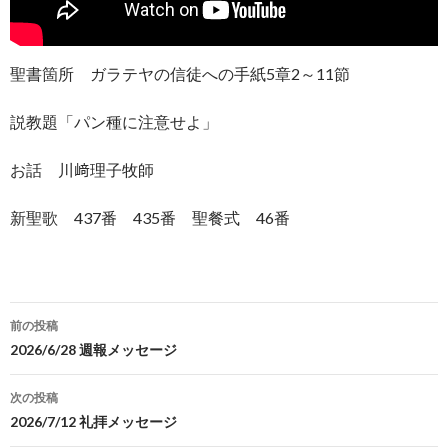
聖書箇所 ガラテヤの信徒への手紙5章2～11節
説教題「パン種に注意せよ」
お話 川﨑理子牧師
新聖歌 437番 435番 聖餐式 46番
投
前の投稿
稿
2026/6/28 週報メッセージ
ナ
次の投稿
ビ
2026/7/12 礼拝メッセージ