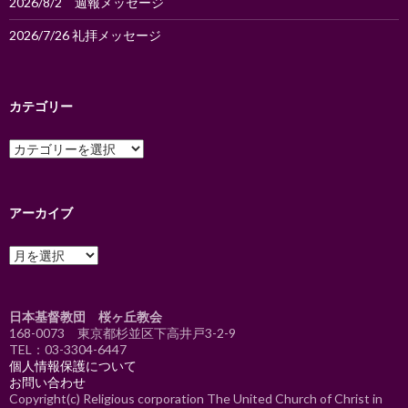
2026/8/2 週報メッセージ
2026/7/26 礼拝メッセージ
カテゴリー
カ
テ
ゴ
リ
ー
アーカイブ
ア
ー
カ
イ
日本基督教団 桜ヶ丘教会
ブ
168-0073 東京都杉並区下高井戸3-2-9
TEL：
03-3304-6447
個人情報保護について
お問い合わせ
Copyright(c) Religious corporation The United Church of Christ in