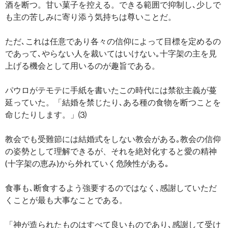
酒を断つ。甘い菓子を控える。できる範囲で抑制し､少しで
も主の苦しみに寄り添う気持ちは尊いことだ。
ただ､これは任意であり各々の信仰によって目標を定めるの
であって､やらない人を裁いてはいけない｡十字架の主を見
上げる機会として用いるのが趣旨である。
パウロがテモテに手紙を書いたこの時代には禁欲主義が蔓
延っていた。「結婚を禁じたり､ある種の食物を断つことを
命じたりします。」⑶
教会でも受難節には結婚式をしない教会がある｡教会の信仰
の姿勢として理解できるが、それを絶対化すると愛の精神
(十字架の恵み)から外れていく危険性がある｡
食事も､断食するよう強要するのではなく､感謝していただ
くことが最も大事なことである。
「神が造られたものはすべて良いものであり､感謝して受け