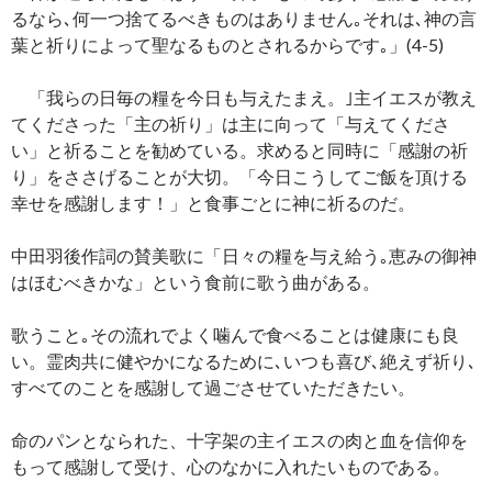
るなら､何一つ捨てるべきものはありません｡それは､神の言
葉と祈りによって聖なるものとされるからです｡」(4-5)
「我らの日毎の糧を今日も与えたまえ。｣主イエスが教え
てくださった「主の祈り」は主に向って「与えてくださ
い」と祈ることを勧めている。求めると同時に「感謝の祈
り」をささげることが大切。「今日こうしてご飯を頂ける
幸せを感謝します！」と食事ごとに神に祈るのだ。
中田羽後作詞の賛美歌に「日々の糧を与え給う｡恵みの御神
はほむべきかな」という食前に歌う曲がある。
歌うこと｡その流れでよく噛んで食べることは健康にも良
い。霊肉共に健やかになるために､いつも喜び､絶えず祈り､
すべてのことを感謝して過ごさせていただきたい。
命のパンとなられた、十字架の主イエスの肉と血を信仰を
もって感謝して受け、心のなかに入れたいものである。