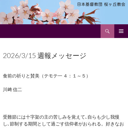
検
日本基督教団 桜ヶ丘教会
索
コ
メインメ
ン
ニュー
テ
2026/3/15 週報メッセージ
ン
ツ
へ
ス
食前の祈りと賛美（テモテ一 ４：１～５）
キ
ッ
川﨑 信二
プ
受難節には十字架の主の苦しみを覚えて､自らも少し我慢
し､節制する期間として過ごす信仰者がおられる。好きなお