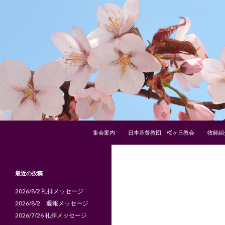
コンテンツへスキップ
検
日本基督教団 桜ヶ丘教会
集会案内
日本基督教団 桜ヶ丘教会
牧師紹
索
１９２３年６月１日創立
最近の投稿
2026/8/2 礼拝メッセージ
2026/8/2 週報メッセージ
2026/7/26 礼拝メッセージ