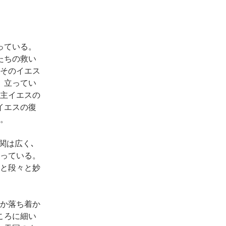
っている。
たちの救い
｡そのイエス
。立ってい
｢主イエスの
イエスの復
だ。
関は広く､
なっている。
くと段々と妙
何か落ち着か
ころに細い