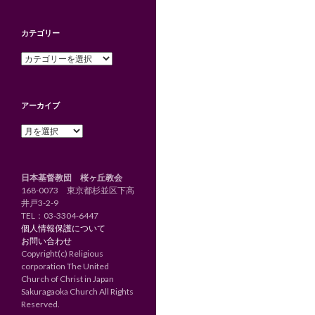
カテゴリー
カ
テ
ゴ
リ
アーカイブ
ー
ア
ー
カ
イ
日本基督教団 桜ヶ丘教会
ブ
168-0073 東京都杉並区下高
井戸3-2-9
TEL：
03-3304-6447
個人情報保護について
お問い合わせ
Copyright(c) Religious
corporation The United
Church of Christ in Japan
Sakuragaoka Church All Rights
Reserved.