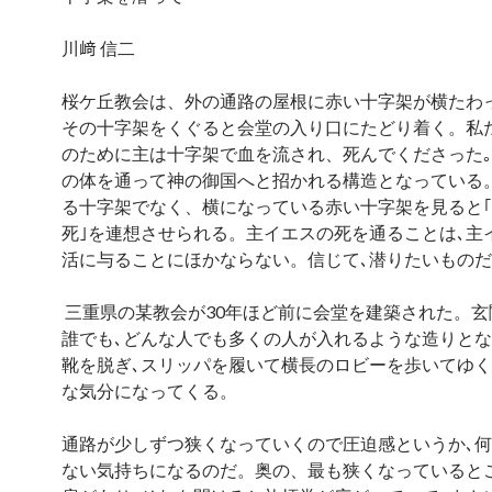
川﨑 信二
桜ケ丘教会は、外の通路の屋根に赤い十字架が横たわ
その十字架をくぐると会堂の入り口にたどり着く。私
のために主は十字架で血を流され、死んでくださった
の体を通って神の御国へと招かれる構造となっている
る十字架でなく、横になっている赤い十字架を見ると
死｣を連想させられる。主イエスの死を通ることは､主
活に与ることにほかならない。信じて､潜りたいもの
三重県の某教会が30年ほど前に会堂を建築された。玄
誰でも､どんな人でも多くの人が入れるような造りと
靴を脱ぎ､スリッパを履いて横長のロビーを歩いてゆ
な気分になってくる。
通路が少しずつ狭くなっていくので圧迫感というか､
ない気持ちになるのだ。奥の、最も狭くなっていると