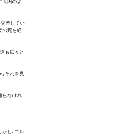
に天国のよ
の交差してい
架の死を経
の道も広々と
か｡それを見
通らなけれ
しかし､ゴル