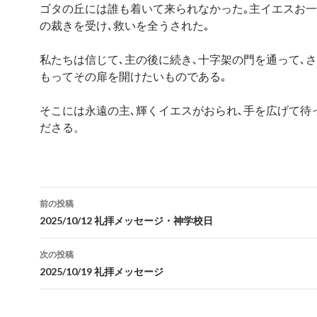
ゴタの丘には誰も着いて来られなかった｡主イエスお
の裁きを受け､救いを全うされた｡
私たちは信じて､主の後に続き､十字架の門を通って､
もってその扉を開けたいものである｡
そこには永遠の主､輝くイエスがおられ､手を広げて待
ださる。
投
前の投稿
稿
2025/10/12 礼拝メッセージ・神学校日
ナ
次の投稿
ビ
2025/10/19 礼拝メッセージ
ゲ