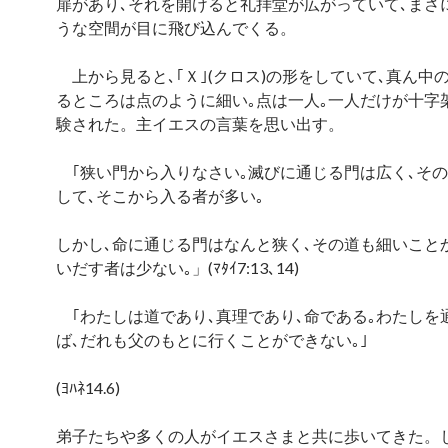
扉があり､それを開けると礼拝堂が広がっていて､まさ
うな空間が目に飛び込んでくる。
上から見ると､｢Ｘ｣(クロス)の形をしていて､真ん中
るところは点のように細い｡点は一人｡一人だけが十字
験された。主イエスの言葉を思い出す。
｢狭い門から入りなさい｡滅びに通じる門は広く､そ
して､そこから入る者が多い｡
しかし､命に通じる門はなんと狭く､その道も細いこと
いだす者は少ない｡」(ﾏﾀｲ7:13､14)
｢わたしは道であり､真理であり､命である｡わたしを
ば､だれも父のもとに行くことができない｡｣
(ﾖﾊﾈ14.6)
弟子たちや多くの人がイエスさまと共に歩いてきた。