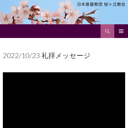
検
日本基督教団 桜ヶ丘教会
索
コ
メインメ
ン
ニュー
テ
2022/10/23 礼拝メッセージ
ン
ツ
へ
ス
キ
ッ
プ