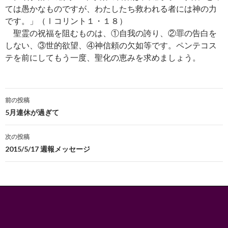
ては愚かなものですが、わたしたち救われる者には神の力
です。」（Ⅰコリント１・１８）
聖霊の祝福を阻むものは、①自我の誇り、②罪の告白を
しない、③世的欲望、④神信頼の欠如等です。ペンテコス
テを前にしてもう一度、聖化の恵みを求めましょう。
投
前の投稿
稿
5月連休が過ぎて
ナ
次の投稿
ビ
2015/5/17 週報メッセージ
ゲ
ー
シ
ョ