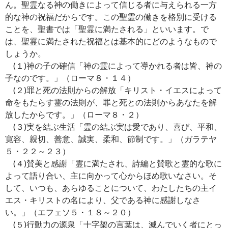
ん。聖霊なる神の働きによって信じる者に与えられる一方
的な神の祝福だからです。この聖霊の働きを格別に受ける
ことを、聖書では「聖霊に満たされる」といいます。で
は、聖霊に満たされた祝福とは基本的にどのようなもので
しょうか。
(１)神の子の確信「神の霊によって導かれる者は皆、神の
子なのです。」（ローマ８・１４）
(２)罪と死の法則からの解放「キリスト・イエスによって
命をもたらす霊の法則が、罪と死との法則からあなたを解
放したからです。」（ローマ８・２）
(３)実を結ぶ生活「霊の結ぶ実は愛であり、喜び、平和、
寛容、親切、善意、誠実、柔和、節制です。」（ガラテヤ
５・２２～２３）
(４)賛美と感謝「霊に満たされ、詩編と賛歌と霊的な歌に
よって語り合い、主に向かって心からほめ歌いなさい。そ
して、いつも、あらゆることについて、わたしたちの主イ
エス・キリストの名により、父である神に感謝しなさ
い。」（エフェソ５・１８～２０）
(５)行動力の源泉「十字架の言葉は、滅んでいく者にとっ