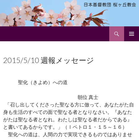
検
日本基督教団 桜ヶ丘教会
索
コ
メインメ
ン
ニュー
テ
2015/5/10 週報メッセージ
ン
ツ
へ
ス
聖化（きよめ）への道
キ
ッ
朝位 真士
プ
「召し出してくださった聖なる方に倣って、あなたがた自
身も生活のすべての面で聖なる者となりなさい。『あなた
がたは聖なる者となれ。わたしは聖なる者だからである』
と書いてあるからです。」（Ⅰペトロ１・１５～１６）
聖化への道は、人間の力で実現できるものではありませ