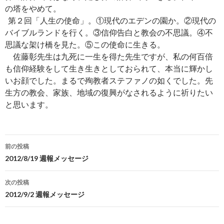
の塔をやめて。
第２回「人生の使命」。①現代のエデンの園か。②現代の
バイブルランドを行く。③信仰告白と教会の不思議。④不
思議な架け橋を見た。⑤この使命に生きる。
佐藤彰先生は九死に一生を得た先生ですが、私の何百倍
も信仰経験をして生き生きとしておられて、本当に輝かし
いお顔でした。まるで殉教者ステファノの如くでした。先
生方の教会、家族、地域の復興がなされるように祈りたい
と思います。
投
前の投稿
稿
2012/8/19 週報メッセージ
ナ
次の投稿
ビ
2012/9/2 週報メッセージ
ゲ