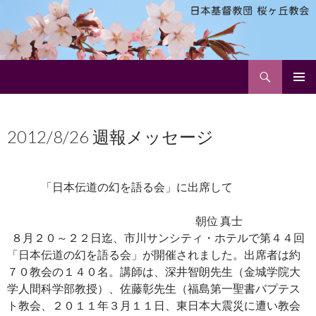
検
日本基督教団 桜ヶ丘教会
索
コ
メインメ
ン
ニュー
テ
2012/8/26 週報メッセージ
ン
ツ
へ
ス
「日本伝道の幻を語る会」に出席して
キ
ッ
朝位 真士
プ
８月２０～２２日迄、市川サンシティ・ホテルで第４４回
「日本伝道の幻を語る会」が開催されました。出席者は約
７０教会の１４０名。講師は、深井智朗先生（金城学院大
学人間科学部教授）、佐藤彰先生（福島第一聖書バプテス
ト教会、２０１１年３月１１日、東日本大震災に遭い教会