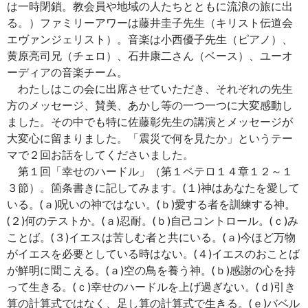
は一時閉鎖。教会員や地域の人たちとともに流浪の旅に出
る。）ファミリーアワーは藤井圭子先生（キリスト伝道会
エヴァンジェリスト）。音楽は小西優子先生（ピアノ）、
黄原亮司兄（チェロ）、石井康二さん（ベース）、ユーオ
ーディアの音楽チーム。
わたしはこの会に出席させていただき、それぞれの先生
方のメッセージ、賛美、あかし等の一つ一つに大変感動し
ました。その中でも特に佐藤彰先生の講演とメッセージが
大変心に留まりました。「震災で何を見たか」というテー
マで２回お話をしてくださいました。
第１回「幸せのハードル」（第１ペテロ１４章１２～１
３節）。箇条書きに記してみます。(１)神はあなたを愛して
いる。(ａ)呪いの神ではない。(ｂ)愛する者を訓練する神。
(２)何のテストか。(ａ)忍耐。(ｂ)自己コントロール。(ｃ)み
ことば。(３)イエスは苦しむ者と共にいる。(ａ)今ほど万物
がイエスを必要としている時はない。(４)イエスのおことば
が鮮明に聞こえる。(ａ)空の鳥を養う神。(ｂ)感謝の心を持
って生きる。(ｃ)幸せのハードルを上げ過ぎない。(ｄ)引き
算の計算式ではなく、足し算の計算式で生きる。(ｅ)バベル