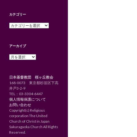
カテゴリー
カ
テ
ゴ
リ
アーカイブ
ー
ア
ー
カ
イ
日本基督教団 桜ヶ丘教会
ブ
168-0073 東京都杉並区下高
井戸3-2-9
TEL：
03-3304-6447
個人情報保護について
お問い合わせ
Copyright(c) Religious
corporation The United
Church of Christ in Japan
Sakuragaoka Church All Rights
Reserved.