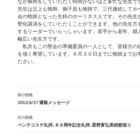
なか御用をしていただく時間がないほど多忙な先生で
先生は父上も牧師、御子息も牧師で、三代連続してホ
会の牧師となった生粋のホーリネス人です。その先生
聖化講演をしていただくことができます。他の先生方
するリーダーでいらっしゃいます。若手から老年、婦
幅広い先生方です。
私共もこの聖会の準備委員の一人として、皆様方の
を強く希望しています。６月３０日までに牧師までお
ださい。
投
前の投稿
稿
2012/6/17 週報メッセージ
ナ
次の投稿
ビ
ペンテコステ礼拝､８９周年記念礼拝､星野富弘美術館巡り
ゲ