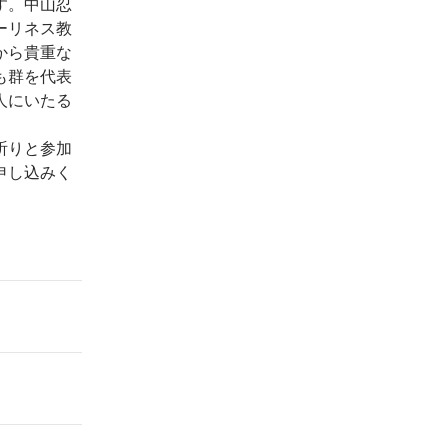
す。中山忍
ーリネス教
から貴重な
も群を代表
人にいたる
祈りと参加
申し込みく